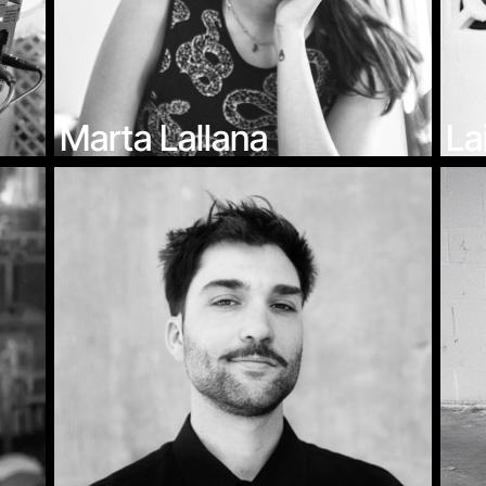
Marta Lallana
La