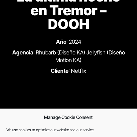
en Tremor –
DOOH
Año
: 2024
Agencia
: Rhubarb (Diseño KA) Jellyfish (Diseño
Motion KA)
Cliente
: Netflix
Manage Cookie Consent
We use cookies to optimize our website and our service.
Previous
Next