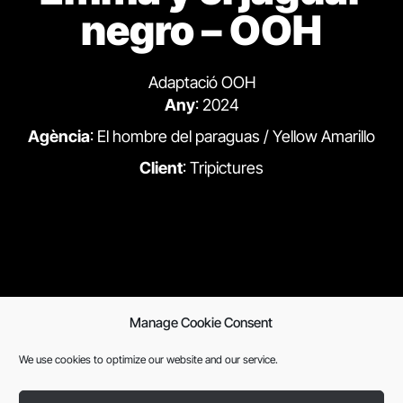
negro – OOH
Adaptació OOH
Any
: 2024
Agència
: El hombre del paraguas / Yellow Amarillo
Client
: Tripictures
Manage Cookie Consent
Previous
Next
We use cookies to optimize our website and our service.